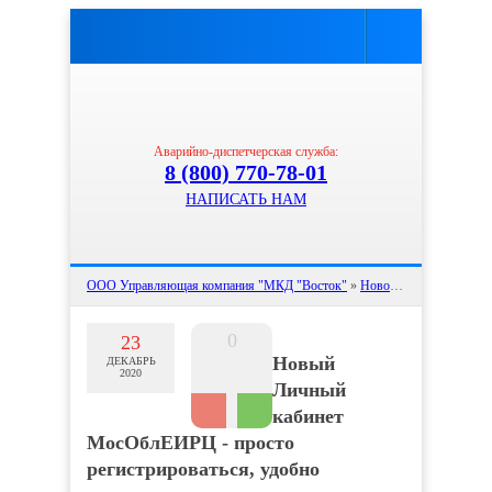
Аварийно-диспетчерская служба:
8 (800) 770-78-01
НАПИСАТЬ НАМ
ООО Управляющая компания "МКД "Восток"
»
Новости
» Новый Личны
0
23
Новый
ДЕКАБРЬ
2020
Личный
кабинет
МосОблЕИРЦ - просто
регистрироваться, удобно