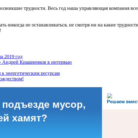
 возникшие трудности. Весь год наша управляющая компания всег
ь никогда не останавливаться, не смотря ни на какие трудности
!
а 2019 год
 Андрей Крашненков в интервью
 к энергетическим ресурсам
ождеством!
 подъезде мусор,
Решаем вмес
ей хамят?