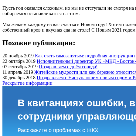
Пусть год оказался сложным, но мы не отступали не смотря на
собираемся останавливаться на этом.
Мы желаем каждому из вас счастья в Новом году! Хотим пожелат
собственный кров и вкусная еда на столе! С Новым 2021 годом
Похожие публикации:
20 ноябрь 2019
Как стать самозанятым: подробная инструкция н
22 октябрь 2019
Исполнительный директор УК «МКД «Восток»
07 сентябрь 2019
Поздравляем с днём города!
11 апрель 2019
Житейские мудрости или как бережно относится
30 декабрь 2018
Поздравляем с Наступающим новым годом и Р
Раскрытие информации
В квитанциях ошибки, в
сотрудники управляющ
Расскажите о проблемах с ЖКХ